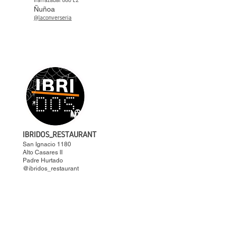
Irarrazabal 660 L2
Ñuñoa
@laconverseria
IBRIDOS_RESTAURANT
San Ignacio 1180
Alto Casares II
Padre Hurtado
@ibridos_restaurant