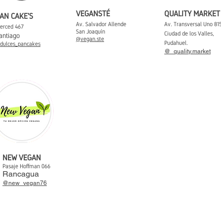
VEGANSTÉ
QUALITY MARKET
AN CAKE'S
Av. Salvador Allende
Av. Transversal Uno 815
erced 467
San Joaquín
Ciudad de los Valles,
antiago
@vegan.ste
Pudahuel.
dulces_pancakes
@
_
quality.market
NEW VEGAN
Pasaje Hoffman 066
Rancagua
@new_vegan76