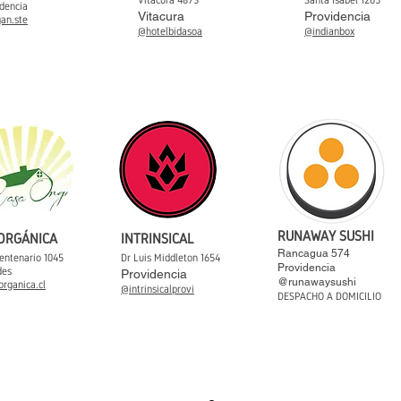
Vitacura 4873
Santa Isabel 1265
dencia
Vitacura
Providencia
an.ste
@hotelbidasoa
@indianbox
RUNAWAY SUSHI
 ORGÁNICA
INTRINSICAL
Rancagua 574
entenario 1045
Dr Luis Middleton 1654
Providencia
des
Providencia
@runawaysushi
organica
.cl
@intrinsicalprovi
DESPACHO A DOMICILIO