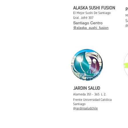
ALASKA SUSHI FUSION
P
El Mejor Sushi De Santiago
M
Gral. Jofré 307
S
Santiago Centro
@
@alaska_sushi_fusion
JARDIN SALUD
Alameda 351 - 365 L 2.
Frente Universidad Católica
Santiago
@jardinsaludchile