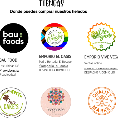
Tiendas
Donde puedes comprar nuestros helados
EMPORIO EL OASIS
EMPORIO VIVE VE
BAU FOOD
P
a
dre Hurtado, El Bosque.
Ventas online
Las Urbinas 133
@emporio_el_oasis
www.emporiovivevegan
P
rovidencia
DESPACHO A DOMICILIO
DESPACHO A DOMICILIO
@baufoods.cl