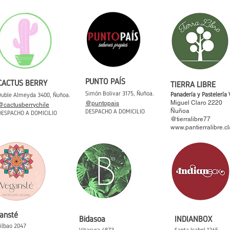
PUNTO PAÍS
CACTUS BERRY
TIERRA LIBRE
Simón Bolivar 3175, Ñuñoa.
Panadería y Pastelería
Duble Almeyda 3400, Ñuñoa.
Miguel Claro 2220
@puntopais
@cactusberrychile
Ñuño
a
DESPACHO A DOMICILIO
DESPACHO A DOMICILIO
@tierralibre77
www.pantierralibre.cl
ansté
Bidasoa
INDIANBOX
ilbao 2047