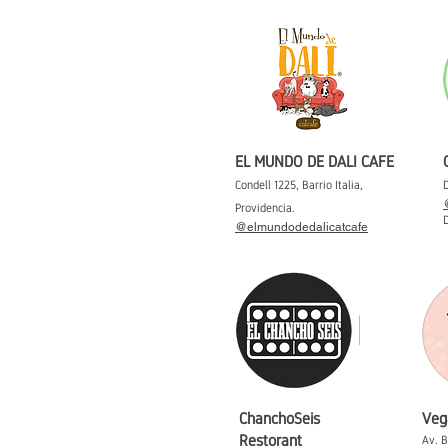
EL MUNDO DE DALI CAFE
Condell 1225, Barrio Italia,
Providencia.
@elmundodedalicatcafe
ChanchoSeis
Veg
Restorant
Av. B