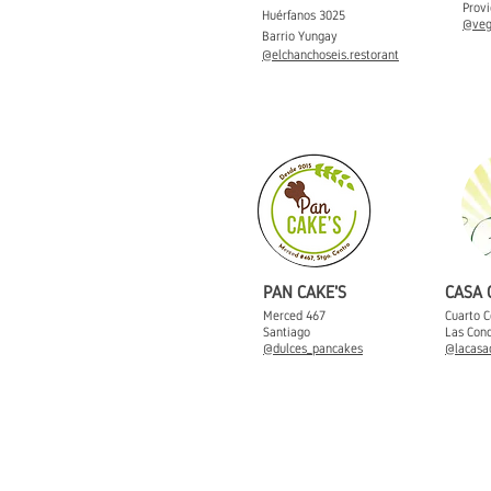
Provi
Huérfanos 3025
@veg
Barrio Yungay
@elchanchoseis.restorant
PAN CAKE'S
CASA
Merced 467
Cuarto C
Santiago
Las Con
@dulces_pancakes
@lacasa