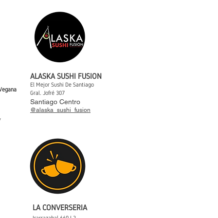
ALASKA SUSHI FUSION
El Mejor Sushi De Santiago
 Vegana
Gral. Jofré 307
Santiago Centro
@alaska_sushi_fusion
/
LA CONVERSERIA